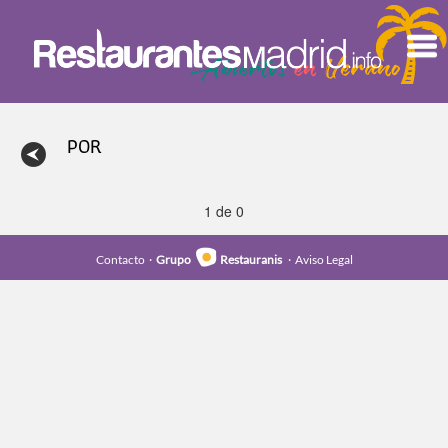
POR
1 de 0
Contacto
·
Grupo
Restauranis
·
Aviso Legal