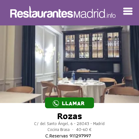
LLAMAR
Rozas
C/ del Santo Ángel, 6 - 28043 - Madrid
Cocina Brasa · 40-60 €
C.Reservas
911297997