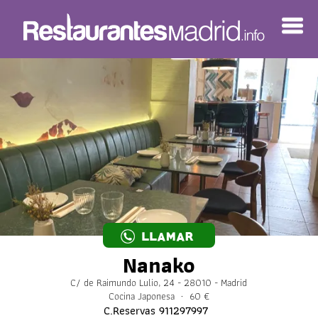
LLAMAR
Nanako
C/ de Raimundo Lulio, 24 - 28010 - Madrid
Cocina Japonesa · 60 €
C.Reservas
911297997