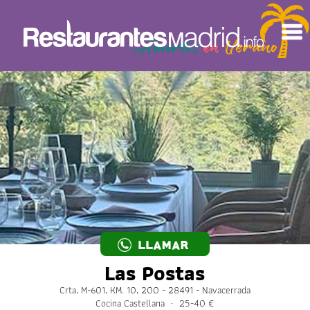
LLAMAR
Las Postas
Crta, M-601, KM. 10, 200 - 28491 - Navacerrada
Cocina Castellana · 25-40 €