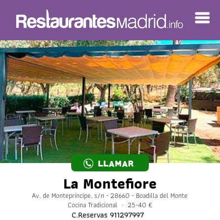
LLAMAR
La Montefiore
Av. de Montepríncipe, s/n - 28660 - Boadilla del Monte
Cocina Tradicional · 25-40 €
C.Reservas
911297997