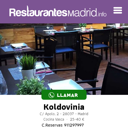
LLAMAR
Koldovinia
C/ Apolo, 2 - 28037 - Madrid
Cocina Vasca · 25-40 €
C.Reservas
911297997