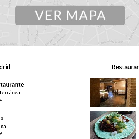
drid
Restauran
staurante
terránea
3€
to
ana
3€