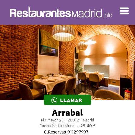
LLAMAR
Arrabal
Pl/ Mayor 23 - 28012 - Madrid
Cocina Mediterránea · 25-40 €
C.Reservas
911297997